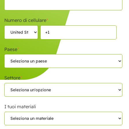
Numero di cellulare
*
Paese
*
Settore
*
I tuoi materiali