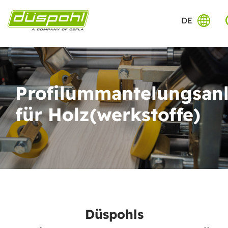
DE
Profilummantelungsan
für Holz(werkstoffe)
Düspohls