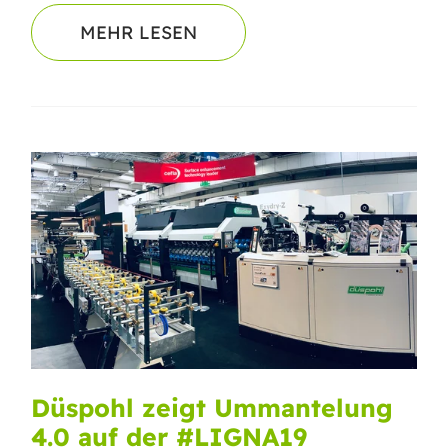
MEHR LESEN
Düspohl zeigt Ummantelung
4.0 auf der #LIGNA19