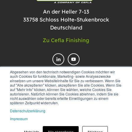
An der Heller 7-13
33758 Schloss Holte-Stukenbrock
Deutschland
Zu Cefla Finishing
Abgesehen von den technisch notwendigen Cookies möchten wir
auch Cookies für funktionale, Marketing- sowie Analysezwecke
einsetzen um unsere Websiteinhalte für Sie zu verbessern. Wenn Sie
KONTAKTIEREN SIE UNS
auf "Alle akzeptieren" klicken, akzeptieren Sie alle Cookies. Wenn Sie
auf "Mehr Info" klicken, können Sie wählen, welche Cookies Sie
autorisieren. Natürlich können Sie Cookies ablehnen, indem Sie sie
nicht auswählen oder bereits erteilte Einwilligungen zu einem
späteren Zeitpunkt widerrufen.
Datenschutzerklärung
Impressum
© 2025 Düspohl Maschinenbau GmbH
Mehr Info
Alle akzeptieren
Ablehnen