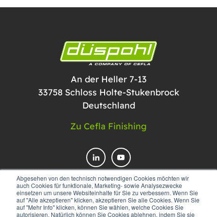
An der Heller 7-13
33758 Schloss Holte-Stukenbrock
Deutschland
Zu Cefla Finishing
Abgesehen von den technisch notwendigen Cookies möchten wir
auch Cookies für funktionale, Marketing- sowie Analysezwecke
einsetzen um unsere Websiteinhalte für Sie zu verbessern. Wenn Sie
KONTAKTIEREN SIE UNS
auf "Alle akzeptieren" klicken, akzeptieren Sie alle Cookies. Wenn Sie
auf "Mehr Info" klicken, können Sie wählen, welche Cookies Sie
autorisieren. Natürlich können Sie Cookies ablehnen, indem Sie sie